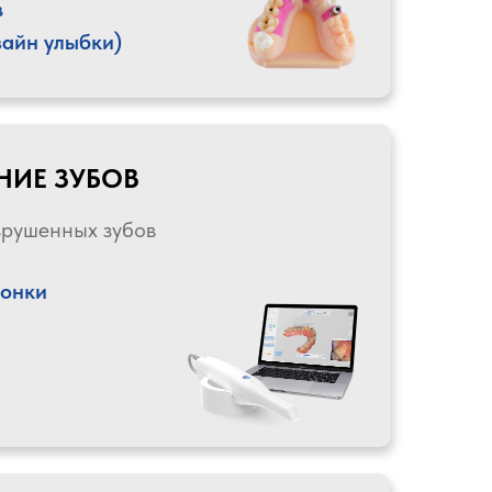
в
айн улыбки)
НИЕ ЗУБОВ
зрушенных зубов
ронки