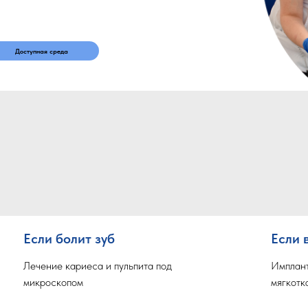
Доступная среда
Если болит зуб
Если 
Лечение кариеса и пульпита под
Имплант
микроскопом
мягкотк