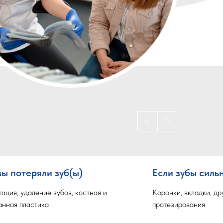
вы потеряли зуб(ы)
Если зубы силь
ация, удаление зубов, костная и
Коронки, вкладки, д
анная пластика
протезирования