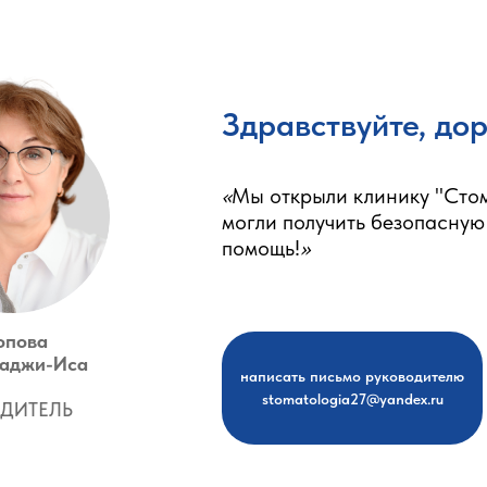
Здравствуйте, до
«
Мы открыли клинику "Стома
могли получить безопасную
помощь!
»
опова
Гаджи-Иса
написать письмо руководителю
stomatologia27@yandex.ru
ЕДИТЕЛЬ