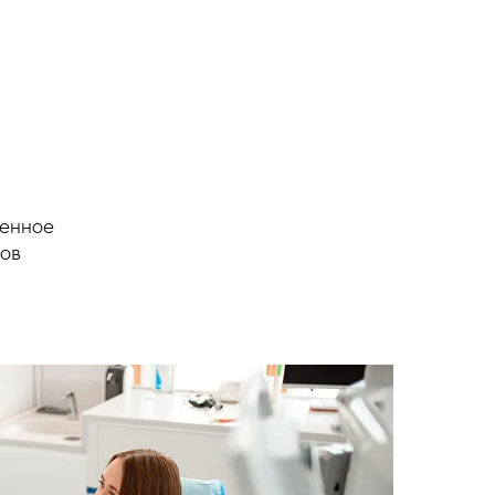
менное
лов