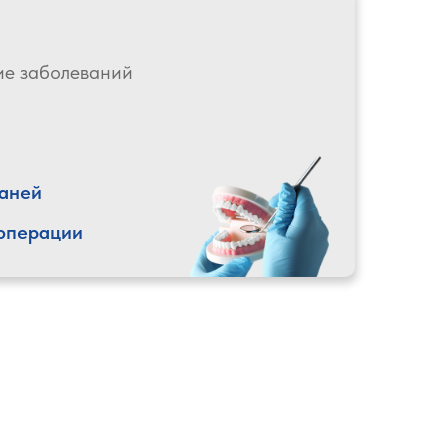
ие заболеваний
каней
операции