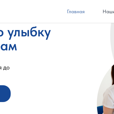
Главная
Наши
ю улыбку
лам
я до